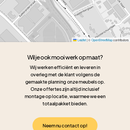
Leaflet
|
©
OpenStreetMap
contributors
Wil je ook mooi werk op maat?
Wij werken efficiënt en leveren in
overleg met de klant volgens de
gemaakte planning onze meubels op.
Onze offertes zijn altijd inclusief
montage op locatie, waarmee we een
totaalpakket bieden.
N
e
e
m
n
u
c
o
n
t
a
c
t
o
p
!