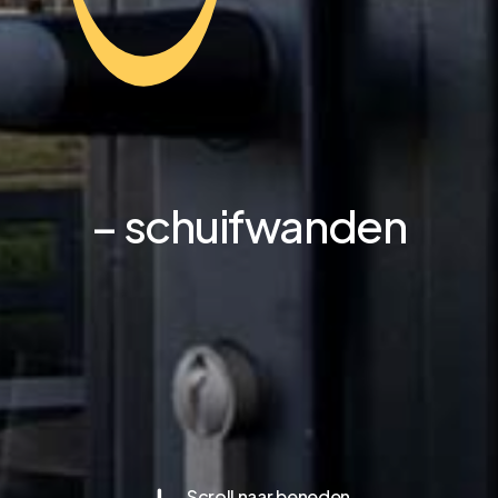
– schuifwanden
S
c
r
o
l
l
n
a
a
r
b
e
n
e
d
e
n