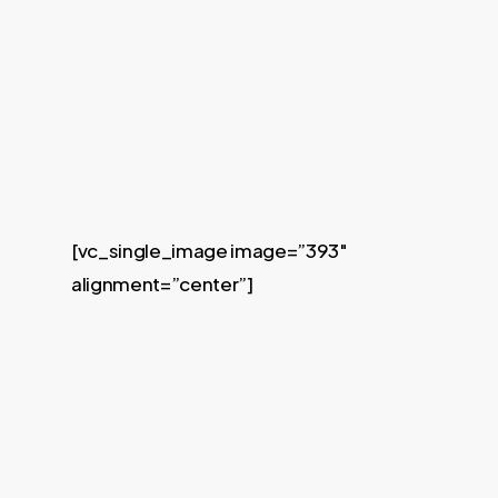
[vc_single_image image=”393″
alignment=”center”]